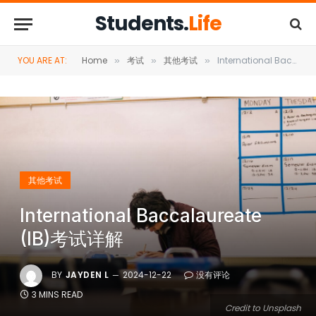
Students.
Life
YOU ARE AT:
Home
考试
其他考试
International Baccalaureate (IB)考试详解
»
»
»
其他考试
International Baccalaureate
(IB)考试详解
BY
JAYDEN L
2024-12-22
没有评论
3 MINS READ
Credit to Unsplash